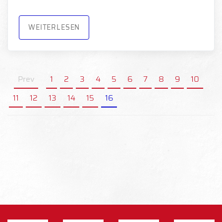
WEITERLESEN
Prev
1
2
3
4
5
6
7
8
9
10
11
12
13
14
15
16